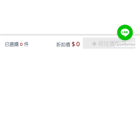
$
0
前往購物車
已選購
0
件
折扣價
關於大風吹
訂購教學
聯絡我們
訂貨規則
電子發票
訂貨懶人包
服務條款
結帳懶人包
隱私權條款
訂購流程
付款方式
退換貨流程
物流配送