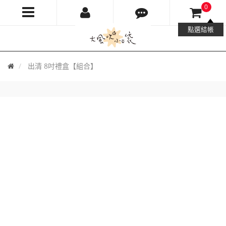
0
大
點選結帳
風
首
出清 8吋禮盒【組合】
吹
頁
小
口
袋