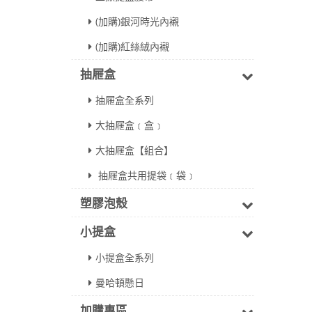
(加購)銀河時光內襯
(加購)紅絲絨內襯
抽屜盒
抽屜盒全系列
大抽屜盒﹝盒﹞
大抽屜盒【組合】
抽屜盒共用提袋﹝袋﹞
塑膠泡殼
小提盒
小提盒全系列
曼哈頓懸日
加購專區