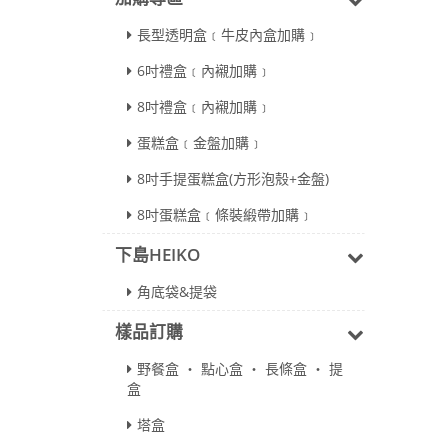
長型透明盒﹝牛皮內盒加購﹞
6吋禮盒﹝內襯加購﹞
8吋禮盒﹝內襯加購﹞
蛋糕盒﹝金盤加購﹞
8吋手提蛋糕盒(方形泡殼+金盤)
8吋蛋糕盒﹝條裝緞帶加購﹞
下島HEIKO
角底袋&提袋
樣品訂購
野餐盒 ‧ 點心盒 ‧ 長條盒 ‧ 提
盒
塔盒