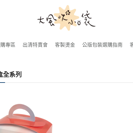
大
風
吹
小
選購專區
出清特賣會
客製燙金
公版包裝選購指南
口
袋
盒全系列