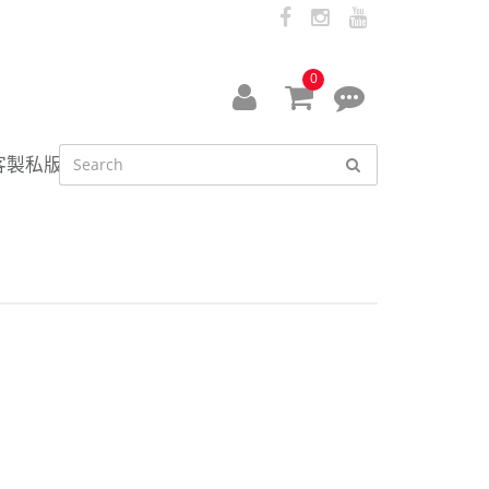
facebook
instagram
youtube
0
會
線
員
上
客製私版
中
客
心
服
資
訊