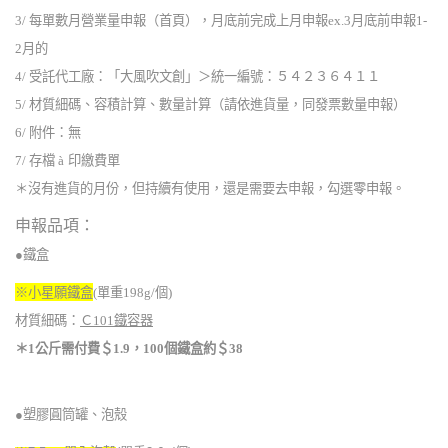
3/ 每單數月營業量申報（首頁），月底前完成上月申報ex.3月底前申報1-
2月的
4/ 受託代工廠：「大風吹文創」＞統一編號：
５４２３６４１１
5/ 材質細碼、容積計算、數量計算（請依進貨量，同發票數量申報）
6/
附件：無
7/ 存檔
à
印繳費單
＊沒有進貨的月份，但持續有使用，還是需要去申報，勾選零申報。
申報品項：
●鐵盒
※小星願鐵盒
(
單重198g/個)
材質細碼：
Ｃ101鐵容器
＊1公斤需付費＄1.9，100個鐵盒約＄38
●塑膠圓筒罐、泡殼