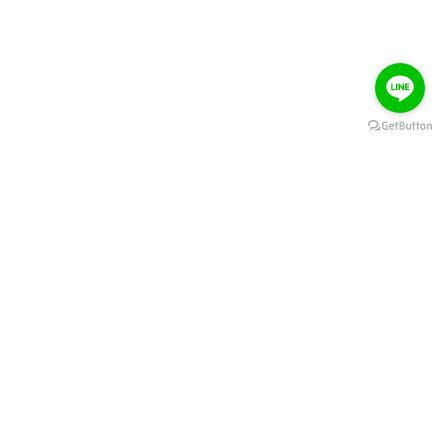
關於大風吹
訂購教學
聯絡我們
訂貨規則
電子發票
訂貨懶人包
服務條款
結帳懶人包
隱私權條款
訂購流程
付款方式
退換貨流程
物流配送