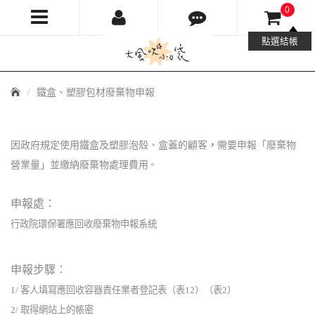
0
大
點選結帳
風
首
鐵盒、塑膠包材廢棄物申報
吹
頁
小
因政府規定使用鐵盒及塑膠泡殼、盒蓋的顧客
，
需要申報「廢棄物
口
營業量」並繳納廢棄物處理費用
。
袋
申報處：
行政院環保署應回收廢棄物申報系統
申報步驟：
1/
客人填寫應回收容器責任業者登記表（表12）（表2）
2/ 取得網站上的帳密