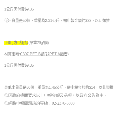
1
公斤需付費$9.35
低出貨量是50個，重量為2.31公斤，需申報金額約$22，以此類推
※8吋方型泡殼
(
單重29g/個)
材質細碼:
C307 PET B
類(非PET A類者)
1
公斤需付費$9.35
最低出貨量是50個，重量為1.45公斤，需申報金額約$14，以此類推
◎因政府機關要求以上申報金額及品項
以政府公告為主
，
。
◎網路申報問題諮詢專線：02-2370-5888