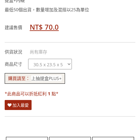
提盒+內襯
最低50個出貨，數量增加及混搭以25為單位
NT$ 70.0
建議售價
供貨狀況
尚有庫存
規
商品尺寸
格
購買請至：
上抽提盒PLUS+
*此商品可以折抵紅利
1
點*
加入最愛