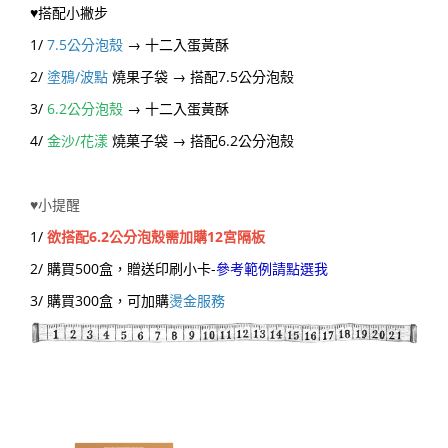
♥搭配小撇步
1/
7.5公分泡殼
→ 十二入蛋黃酥
2/
塗鴉/波點
燒果子袋 → 搭配7.5公分泡殼
3/
6.2公分泡殼
→ 十二入蛋黃酥
4/
金沙/花漾
燒菓子袋 → 搭配6.2公分泡殼
♥小提醒
1/
欲搭配6.2公分泡殼需加購12宮隔板
2/ 購買500盒，贈送印刷小卡-
參考範例請點選我
3/ 購買300盒，可加購
燙金服務