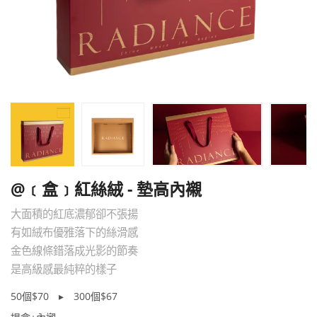
@﹝盒﹞紅絲絨 - 墊高內襯
大面積的紅底濃郁卻不張揚
有如絨布優雅落下的絲滑感
金色線條錯落成光影的節奏
是高級感最純粹的樣子
50個$70 ▸ 300個$67