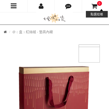
0
大
點選結帳
風
首
@﹝盒﹞紅絲絨 - 墊高內襯
吹
頁
小
口
袋