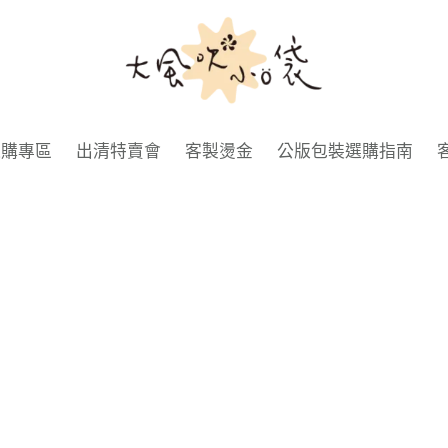
大
風
吹
小
選購專區
出清特賣會
客製燙金
公版包裝選購指南
口
袋