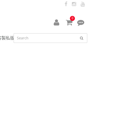
facebook
instagram
youtube
0
會
線
員
上
客製私版
中
客
心
服
資
訊