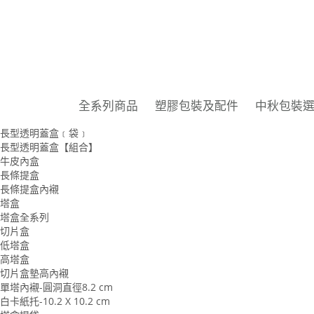
全系列商品
野餐盒
野餐盒全系列
5K野餐盒
9K野餐盒
長條盒
長條盒全系列
全系列商品
塑膠包裝及配件
中秋包裝
長條蛋糕提袋
長型透明蓋盒﹝盒﹞
長型透明蓋盒﹝袋﹞
長型透明蓋盒【組合】
牛皮內盒
長條提盒
長條提盒內襯
塔盒
塔盒全系列
切片盒
低塔盒
高塔盒
切片盒墊高內襯
單塔內襯-圓洞直徑8.2 cm
白卡紙托-10.2 X 10.2 cm