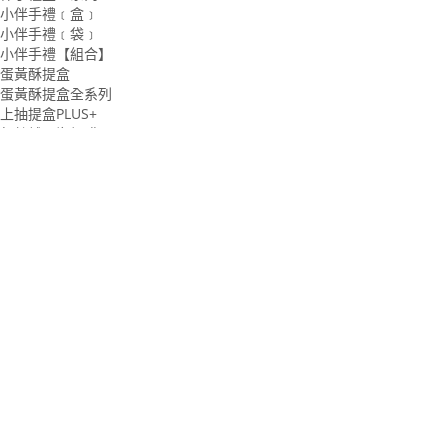
小伴手禮﹝盒﹞
小伴手禮﹝袋﹞
小伴手禮【組合】
蛋黃酥提盒
蛋黃酥提盒全系列
上抽提盒PLUS+
紅絲絨內襯加購
NG露娜和她的小夥伴
上抽提盒(適用6.2公分泡殼)
封套提盒(適用7.5公分泡殼)
開窗飛機盒
開窗飛機盒全系列
開窗飛機盒
開窗飛機盒提把盒套
NG 盒套 慕尼黑
銀河時光上掀提盒(6.2公分泡殼)
銀河時光全系列
銀河時光上掀提盒
銀河時光 X 腰帶組合
銀河時光腰帶
銀河時光內襯加購
抽屜盒