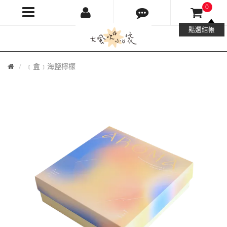
0
大
點選結帳
風
首
﹝盒﹞海鹽檸檬
吹
頁
小
口
袋