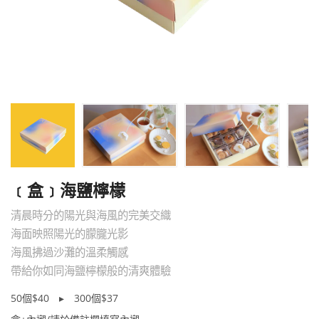
﹝盒﹞海鹽檸檬
清晨時分的陽光與海風的完美交織
海面映照陽光的朦朧光影
海風拂過沙灘的溫柔觸感
帶給你如同海鹽檸檬般的清爽體驗
50個$40 ▸ 300個$37