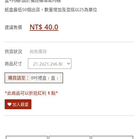
盒+內襯/請於備註欄填寫內襯
紙盒最低50個出貨，數量增加及混搭以25為單位
NT$ 40.0
建議售價
供貨狀況
尚有庫存
規
商品尺寸
格
購買請至：
8吋禮盒﹝盒﹞
*此商品可以折抵紅利
1
點*
加入最愛