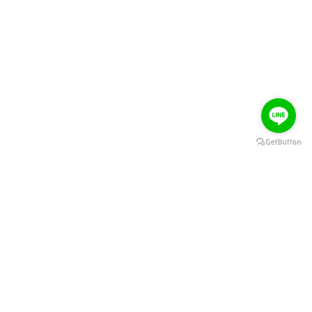
關於大風吹
訂購教學
聯絡我們
訂貨規則
電子發票
訂貨懶人包
服務條款
結帳懶人包
隱私權條款
訂購流程