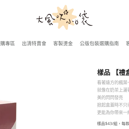
大
風
吹
小
選購專區
出清特賣會
客製燙金
公版包裝選購指南
口
袋
樣品 【禮
看著遠方的楓葉
就像在奶茶上灑
美的閃閃發亮
掀起盒蓋時不只
更能為你帶來一
樣品$43/組，每