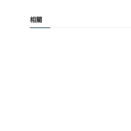
相關
關於大風吹
訂購教