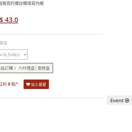
於結帳頁的備註欄填寫內襯
$ 43.0
庫存
品訂購 ）六吋禮盒│蛋糕盒
紅利
0
點*
加入最愛
Event