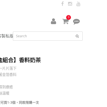
facebook
instagram
youtube
0
會
線
員
上
客製私版
中
客
心
服
資
盒組合】香料奶茶
訊
一片片落下
著金箔香料
得到療癒
絲溫暖
款可買1-3個，同款限購一次