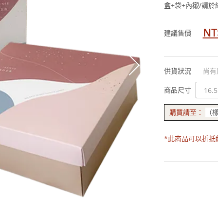
盒+袋+內襯/請
NT
建議售價
供貨狀況
尚有
規
商品尺寸
格
購買請至：
（樣
*此商品可以折抵