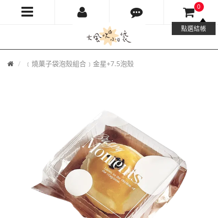
0
大
點選結帳
風
首
﹝燒菓子袋泡殼組合﹞金星+7.5泡殼
吹
頁
小
口
袋