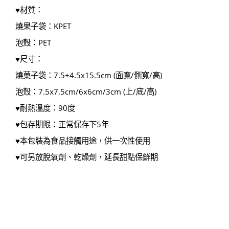
♥材質：
燒果子袋：KPET
泡殼：PET
♥尺寸：
燒菓子袋：7.5+4.5x15.5cm (面寬/側寬/高)
泡殼：7.5x7.5cm/6x6cm/3cm (上/底/高)
♥耐熱溫度：90度
♥包存期限：正常保存下5年
♥本包裝為食品接觸用途，供一次性使用
♥可另放脫氧劑、乾燥劑，延長甜點保鮮期