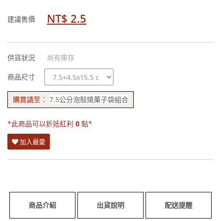
NT$ 2.5
建議售價
供貨狀況
尚有庫存
規
商品尺寸
格
購買請至：
7.5公分泡殼燒菓子袋組合
*此商品可以折抵紅利
0
點*
加入最愛
商品介紹
出貨說明
配送提醒