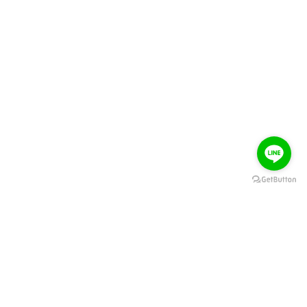
關於大風吹
訂購教學
聯絡我們
訂貨規則
電子發票
訂貨懶人包
服務條款
結帳懶人包