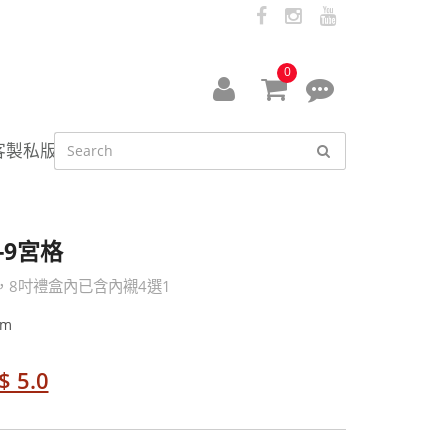
facebook
instagram
youtube
0
會
線
員
上
客製私版
中
客
心
服
資
-9宮格
訊
，8吋禮盒內已含內襯4選1
cm
$ 5.0