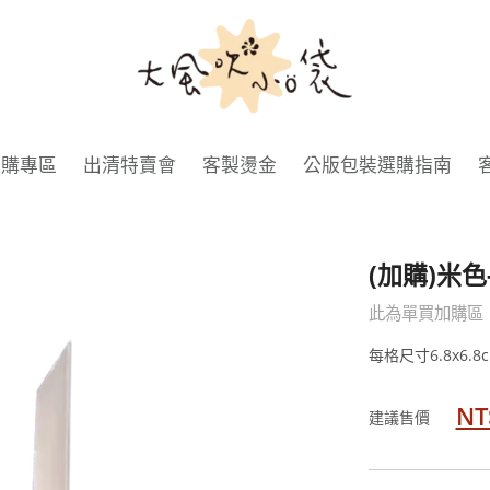
大
風
吹
小
選購專區
出清特賣會
客製燙金
公版包裝選購指南
口
袋
(加購)米色
此為單買加購區
每格尺寸6.8x6.8
NT
建議售價