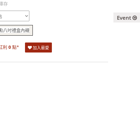
庫存
Event
購)八吋禮盒內襯
紅利
0
點*
加入最愛