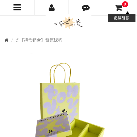
0
大
點選結帳
風
首
@【禮盒組合】紫氣球狗
吹
頁
小
口
袋