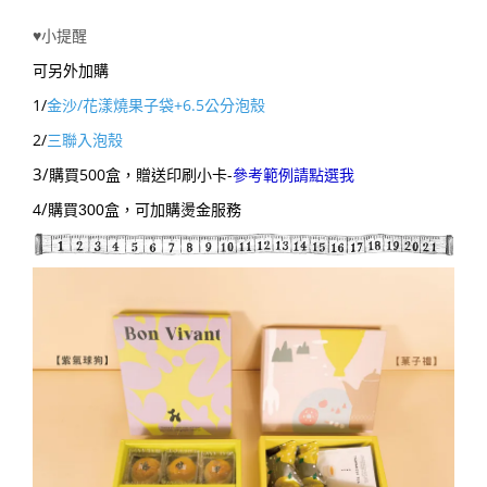
♥小提醒
可另外加購
1/
金沙/花漾燒果子袋
+
6.5公分泡殼
2/
三聯入泡殼
3/
購買500盒，贈送印刷小卡-
參考範例請點選我
/
4
購買300盒，可加購燙金服務