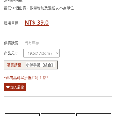
盒+袋+內襯
最低50個出貨，數量增加及混搭以25為單位
NT$ 39.0
建議售價
供貨狀況
尚有庫存
規
商品尺寸
格
購買請至：
小伴手禮【組合】
*此商品可以折抵紅利
1
點*
加入最愛