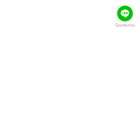
關於大風吹
訂購教學
聯絡我們
訂貨規則
電子發票
訂貨懶人包
服務條款
結帳懶人包
隱私權條款
訂購流程
付款方式
退換貨流程
物流配送
常見問題
工作室看盒/自取包裝